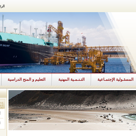
الرئ
المسئـولية الإجتمـاعية
التـنـمـية المهنية
التعليم و المنح الدراسية
أ
ا