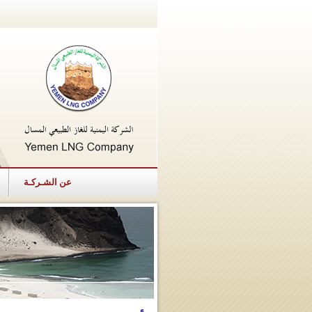
عن الشـركـة